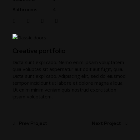
Bathrooms
4
Creative portfolio
Dicta sunt explicabo. Nemo enim ipsam voluptatem
quia voluptas sit aspernatur aut odit aut fugit, quia.
Dicta sunt explicabo. Adipiscing elit, sed do eiusmod
tempor incididunt ut labore et dolore magna aliqua.
Ut enim minim veniam quis nostrud exercitation
ipsam voluptatem.
Prev Project
Next Project