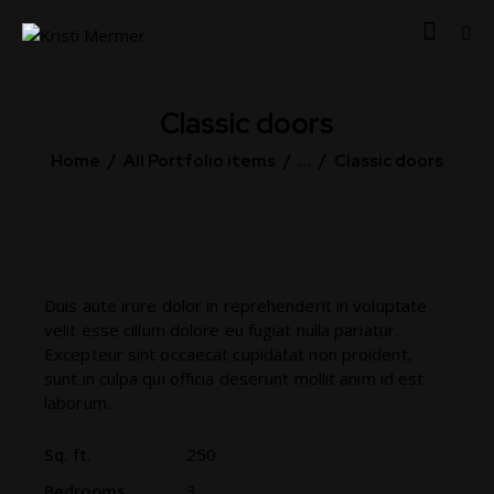
Classic doors
Home
All Portfolio items
...
Classic doors
Duis aute irure dolor in reprehenderit in voluptate
velit esse cillum dolore eu fugiat nulla pariatur.
Excepteur sint occaecat cupidatat non proident,
sunt in culpa qui officia deserunt mollit anim id est
laborum.
Sq. ft.
250
Bedrooms
3