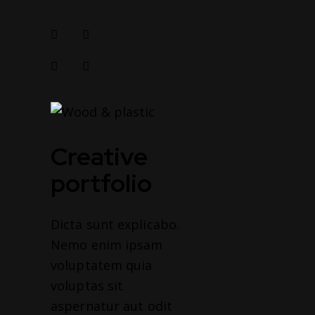
Creative
portfolio
Dicta sunt explicabo.
Nemo enim ipsam
voluptatem quia
voluptas sit
aspernatur aut odit