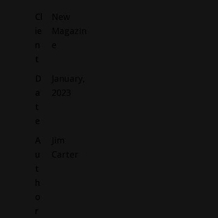
Cl
New
ie
Magazin
n
e
t
D
January,
a
2023
t
e
A
Jim
u
Carter
t
h
o
r