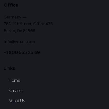
Office
Germany —
785 15h Street, Office 478
Berlin, De 81566
info@email.com
+1 800 555 25 69
Links
Home
Services
About Us