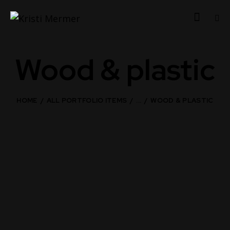
Wood & plastic
HOME
ALL PORTFOLIO ITEMS
...
WOOD & PLASTIC