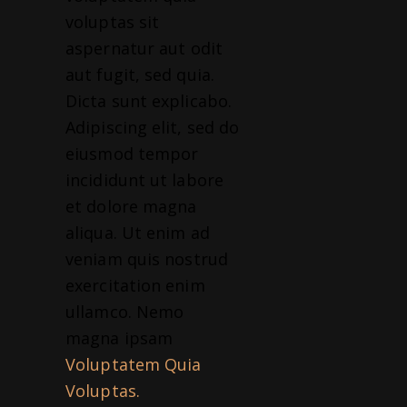
voluptas sit
aspernatur aut odit
aut fugit, sed quia.
Dicta sunt explicabo.
Adipiscing elit, sed do
eiusmod tempor
incididunt ut labore
et dolore magna
aliqua. Ut enim ad
veniam quis nostrud
exercitation enim
ullamco. Nemo
magna ipsam
Voluptatem Quia
Voluptas.