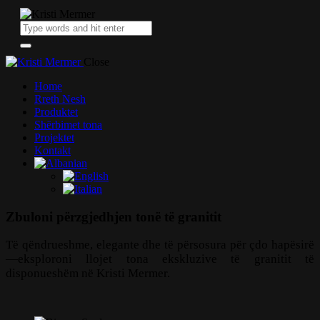
Close
Home
Rreth Nesh
Produktet
Shërbimet tona
Projektet
Kontakt
Zbuloni përzgjedhjen tonë të granitit
Të qëndrueshme, elegante dhe të përsosura për çdo hapësirë
—eksploroni llojet tona ekskluzive të granitit të
disponueshëm në Kristi Mermer.