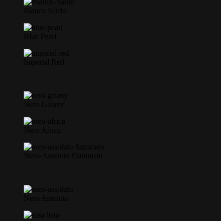
Bianco Sardo
Blue Pearl
Imperial Red
Nero Galaxy
Nero Africa
Nero-Assoluto Fiammato
Nero Assoluto