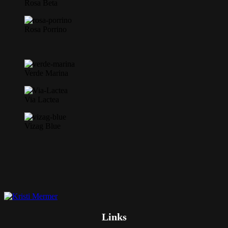
Rosa Beta
Rosa Porrino
Verde Marina
Via Lactea
Vizag Blue
Links